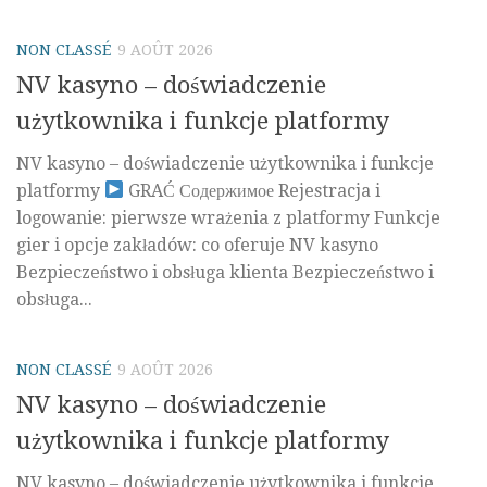
NON CLASSÉ
9 AOÛT 2026
NV kasyno – doświadczenie
użytkownika i funkcje platformy
NV kasyno – doświadczenie użytkownika i funkcje
platformy
GRAĆ Содержимое Rejestracja i
logowanie: pierwsze wrażenia z platformy Funkcje
gier i opcje zakładów: co oferuje NV kasyno
Bezpieczeństwo i obsługa klienta Bezpieczeństwo i
obsługa...
NON CLASSÉ
9 AOÛT 2026
NV kasyno – doświadczenie
użytkownika i funkcje platformy
NV kasyno – doświadczenie użytkownika i funkcje