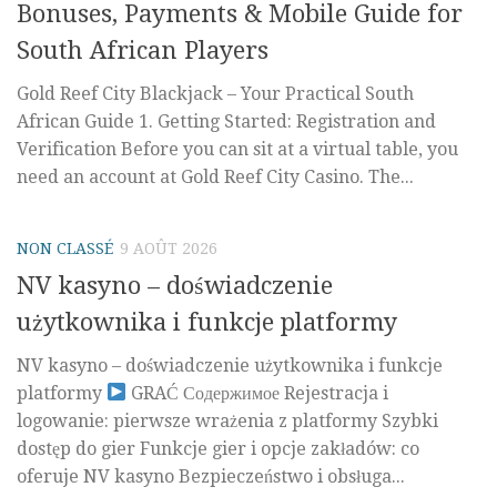
Bonuses, Payments & Mobile Guide for
South African Players
Gold Reef City Blackjack – Your Practical South
African Guide 1. Getting Started: Registration and
Verification Before you can sit at a virtual table, you
need an account at Gold Reef City Casino. The...
NON CLASSÉ
9 AOÛT 2026
NV kasyno – doświadczenie
użytkownika i funkcje platformy
NV kasyno – doświadczenie użytkownika i funkcje
platformy
GRAĆ Содержимое Rejestracja i
logowanie: pierwsze wrażenia z platformy Szybki
dostęp do gier Funkcje gier i opcje zakładów: co
oferuje NV kasyno Bezpieczeństwo i obsługa...