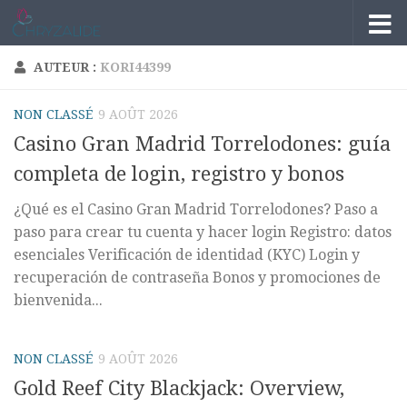
Skip to content
AUTEUR :
KORI44399
NON CLASSÉ
9 AOÛT 2026
Casino Gran Madrid Torrelodones: guía
completa de login, registro y bonos
¿Qué es el Casino Gran Madrid Torrelodones? Paso a
paso para crear tu cuenta y hacer login Registro: datos
esenciales Verificación de identidad (KYC) Login y
recuperación de contraseña Bonos y promociones de
bienvenida...
NON CLASSÉ
9 AOÛT 2026
Gold Reef City Blackjack: Overview,